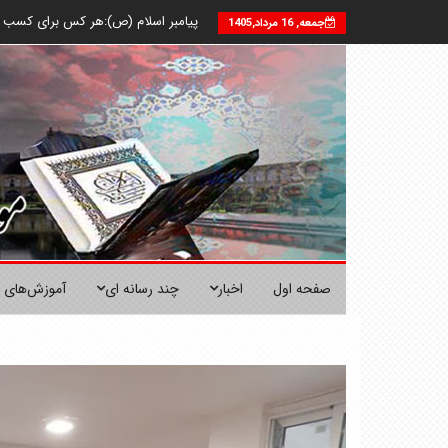
پیامبر اسلام (ص):هر كس براى كسب رضا
جمعه, 16 مرداد,1405
صفحه اول
اخبار
چند رسانه ای
آموزش‌های 