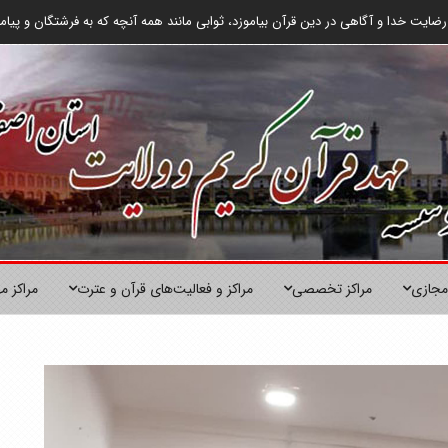
يت خدا و آگاهى در دين قرآن بياموزد، ثوابى مانند همه آنچه كه به فرشتگان و پيامب
مجازی
مراکز تخصصی
مراکز و فعالیت‌های قرآن و عترت
مراکز م