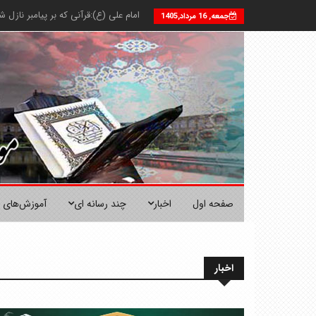
امام علی (ع):قرآنى كه بر پيامبر ناز
جمعه, 16 مرداد,1405
صفحه اول
اخبار
چند رسانه ای
آموزش‌های 
اخبار