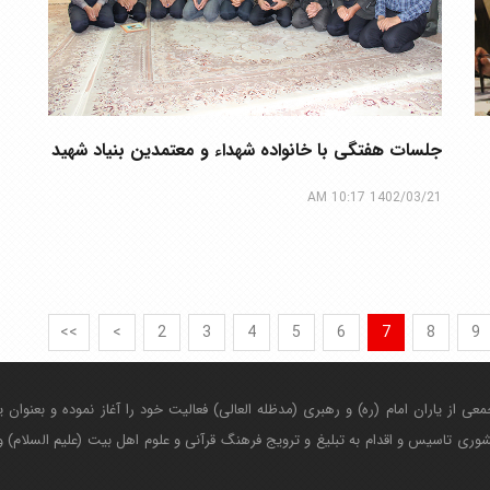
جلسات هفتگی با خانواده شهداء و معتمدین بنیاد شهید
1402/03/21 10:17 AM
<<
<
2
3
4
5
6
7
8
9
 سال ۱۳۷۱ شمسی با همت جمعی از یاران امام (ره) و رهبری (مدظله العالی) فعالیت خود را آغاز نموده
ی تاسیس و اقدام به تبلیغ و ترویج فرهنگ قرآنی و علوم اهل بیت (علیم السلام) و 