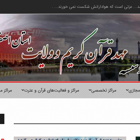
ل شد... عزتى است كه هوادارانش شكست نمى خورند... .
مجازی
مراکز تخصصی
مراکز و فعالیت‌های قرآن و عترت
مراکز م